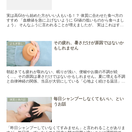
実は高GIから始めた方がいい人もいる！？ 体質に合わせた食べ方の
すすめ 「血糖値を急に上げないように GI値の低いものから食べまし
ょう」 そんなふうに言われることが増えましたが、 実はこれはすべ
ての人に当てはまるとは限りません...
その疲れ、暑さだけが原因ではないか
よもぎ蒸し
もしれません
朝起きても疲れが取れない、眠りが浅い、便秘やお腹の不調が続
く…。その原因は暑さだけではないかもしれません。夏に増える不調
と自律神経の関係、当店が大切にしている「心地よく続ける温活」に
ついてご紹介します。
毎日シャンプーしなくてもいい、とい
体質と体の話
うお話
「昨日シャンプーしていなくてすみません」と言われることがありま