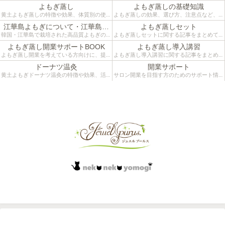
よもぎ蒸し
よもぎ蒸しの基礎知識
黄土よもぎ蒸しの特徴や効果、体質別の使い
よもぎ蒸しの効果、選び方、注意点など、は
方などをご紹介するカテゴリーです。
じめての方にも分かりやすく解説していま
江華島よもぎについて・江華島ツ
よもぎ蒸しセット
す。施術者目線のリアルな情報をお届けして
アー
韓国・江華島で栽培された高品質よもぎの魅
よもぎ蒸しセットに関する記事をまとめてい
います。
力と、よもぎ蒸しへの活用法をまとめたカテ
ます。江華島よもぎと黄土椅子を組み合わせ
よもぎ蒸し開業サポートBOOK
よもぎ蒸し導入講習
ゴリーです。
た本格仕様。自宅温活やサロン導入にも役立
よもぎ蒸し開業を考えている方向けに、提案
よもぎ蒸し導入講習に関する記事をまとめて
つ活用法をご紹介。
術・接客・カウンセリングなど実践的な知識
います。開業準備や施術導入を検討中の方に
ドーナツ温灸
開業サポート
をまとめたサポートBOOKのカテゴリーで
向けて、椅子や薬草の選び方、空間づくりや
黄土よもぎドーナツ温灸の特徴や効果、活用
サロン開業を目指す方のためのサポート情報
す。
接客の工夫、導入事例をご紹介します。
シーンなどをご紹介するカテゴリーです。
をまとめています。コンセプトづくり、メニ
サロン運営に役立つ、よもぎ蒸しの提案法とカウンセリング術を現場から発信
ュー設計、集客、物販導入まで、実際の現場
経験をもとに“失敗しない開業”に役立つ記事
をお届けします。