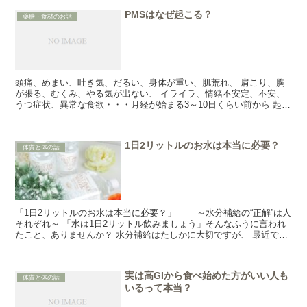
PMSはなぜ起こる？
薬膳・食材のお話
頭痛、めまい、吐き気、だるい、身体が重い、肌荒れ、 肩こり、胸
が張る、むくみ、やる気が出ない、 イライラ、情緒不安定、不安、
うつ症状、異常な食欲・・・月経が始まる3～10日くらい前から 起こ
る様々な症状を月経前症候群（...
1日2リットルのお水は本当に必要？
体質と体の話
「1日2リットルのお水は本当に必要？」 ～水分補給の“正解”は人
それぞれ～ 「水は1日2リットル飲みましょう」そんなふうに言われ
たこと、ありませんか？ 水分補給はたしかに大切ですが、 最近では
「とにかくたくさん飲めばいい」といっ...
実は高GIから食べ始めた方がいい人も
体質と体の話
いるって本当？