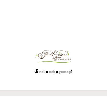
島よもぎについて・江
よもぎ蒸しセット
よもぎ蒸し開業サ
華島ツアー
BOOK
江華島で栽培された高品質よ
よもぎ蒸しセットに関する記事をま
よもぎ蒸し開業を考えてい
魅力と、よもぎ蒸しへの活用
とめています。江華島よもぎと黄土
に、提案術・接客・カウン
開業サポート
まとめたカテゴリーです。
椅子を組み合わせた本格仕様。自宅
など実践的な知識をまとめ
サロン開業を目指す方のためのサポ
温活やサロン導入にも役立つ活用法
トBOOKのカテゴリー
ート情報をまとめています。コンセ
をご紹介。
ロン運営に役立つ、よもぎ蒸しの提案法とカウンセリング術を現場から
プトづくり、メニュー設計、集客、
物販導入まで、実際の現場経験をも
とに“失敗しない開業”に役立つ記事
をお届けします。