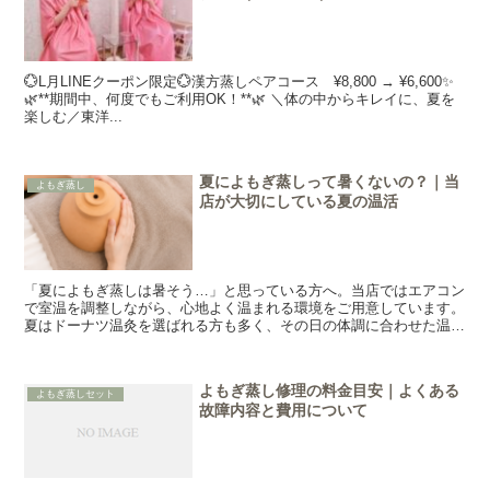
💮L月LINEクーポン限定💮漢方蒸しペアコース ¥8,800 → ¥6,600✨
🌿**期間中、何度でもご利用OK！**🌿 ＼体の中からキレイに、夏を
楽しむ／東洋...
夏によもぎ蒸しって暑くないの？｜当
よもぎ蒸し
店が大切にしている夏の温活
「夏によもぎ蒸しは暑そう…」と思っている方へ。当店ではエアコン
で室温を調整しながら、心地よく温まれる環境をご用意しています。
夏はドーナツ温灸を選ばれる方も多く、その日の体調に合わせた温活
をご提案しています。
よもぎ蒸し修理の料金目安｜よくある
よもぎ蒸しセット
故障内容と費用について