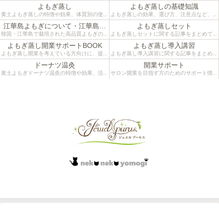
よもぎ蒸し
よもぎ蒸しの基礎知識
黄土よもぎ蒸しの特徴や効果、体質別の使い
よもぎ蒸しの効果、選び方、注意点など、は
方などをご紹介するカテゴリーです。
じめての方にも分かりやすく解説していま
江華島よもぎについて・江華島ツ
よもぎ蒸しセット
す。施術者目線のリアルな情報をお届けして
アー
韓国・江華島で栽培された高品質よもぎの魅
よもぎ蒸しセットに関する記事をまとめてい
います。
力と、よもぎ蒸しへの活用法をまとめたカテ
ます。江華島よもぎと黄土椅子を組み合わせ
よもぎ蒸し開業サポートBOOK
よもぎ蒸し導入講習
ゴリーです。
た本格仕様。自宅温活やサロン導入にも役立
よもぎ蒸し開業を考えている方向けに、提案
よもぎ蒸し導入講習に関する記事をまとめて
つ活用法をご紹介。
術・接客・カウンセリングなど実践的な知識
います。開業準備や施術導入を検討中の方に
ドーナツ温灸
開業サポート
をまとめたサポートBOOKのカテゴリーで
向けて、椅子や薬草の選び方、空間づくりや
黄土よもぎドーナツ温灸の特徴や効果、活用
サロン開業を目指す方のためのサポート情報
す。
接客の工夫、導入事例をご紹介します。
シーンなどをご紹介するカテゴリーです。
をまとめています。コンセプトづくり、メニ
サロン運営に役立つ、よもぎ蒸しの提案法とカウンセリング術を現場から発信
ュー設計、集客、物販導入まで、実際の現場
経験をもとに“失敗しない開業”に役立つ記事
をお届けします。