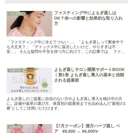
ファスティング中によもぎ蒸しは
よもぎ蒸し
OK？体への影響と効果的な取り入れ
方
「ファスティング中に冷えてつらい…」 「よもぎ蒸しって断食中で
も大丈夫？」 「デトックス中に温活したいけど、やりすぎは不
安…」 そんな疑問や不安を持つ方に向けて、この記事では、 ファス
ティング中によもぎ蒸しを取り入れるときの考え...
よもぎ蒸しサロン開業サポートBOOK
お知らせ
｜第1巻 よもぎ蒸し導入の基本と信頼
される提案術
よもぎ蒸しのご提案に自信のない方やよもぎ蒸し導入を検討中の方
に。設備や薬草の選び方、体質別の提案術までを詰め込んだ“最初の1
冊”としてご活用いただけます。
【7月クーポン】漢方ハーブ蒸し ペ
お知らせ
ア ¥8,800 → ¥6,600✨