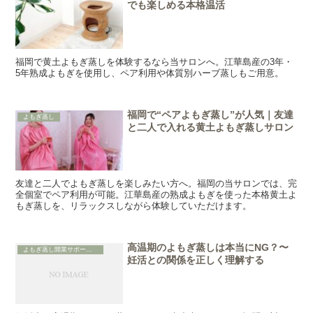
でも楽しめる本格温活
福岡で黄土よもぎ蒸しを体験するなら当サロンへ。江華島産の3年・
5年熟成よもぎを使用し、ペア利用や体質別ハーブ蒸しもご用意。
福岡で“ペアよもぎ蒸し”が人気｜友達
よもぎ蒸し
と二人で入れる黄土よもぎ蒸しサロン
友達と二人でよもぎ蒸しを楽しみたい方へ。福岡の当サロンでは、完
全個室でペア利用が可能。江華島産の熟成よもぎを使った本格黄土よ
もぎ蒸しを、リラックスしながら体験していただけます。
高温期のよもぎ蒸しは本当にNG？〜
よもぎ蒸し開業サポートBOOK
妊活との関係を正しく理解する