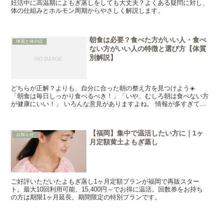
妊活中に高温期によもぎ蒸しをしても大丈夫？よくある疑問に対し、
体の仕組みとホルモン周期からやさしく解説します。
朝食は必要？食べた方がいい人・食べ
体質と体の話
ない方がいい人の特徴と選び方【体質
別解説】
どちらが正解？よりも、自分に合った朝の整え方を見つけよう☀️
「朝食は毎日しっかり食べるべき！」「いや、むしろ朝は食べない方
が健康にいい！」 いろんな意見がありますよね。 情報が多すぎて、
結局どうしたらいい...
【福岡】集中で温活したい方に｜1ヶ
お知らせ
月定額黄土よもぎ蒸し
ご好評いただいたよもぎ蒸し1ヶ月定額プランが福岡で再販スター
ト。最大10回利用可能、15,400円～でお得に温活。回数券をお持ち
の方は期限1ヶ月延長。期間限定の特別プランです。