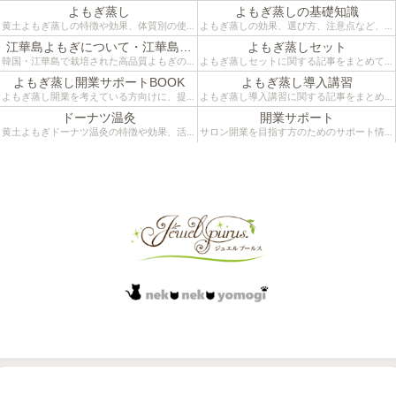
よもぎ蒸し
よもぎ蒸しの基礎知識
黄土よもぎ蒸しの特徴や効果、体質別の使い
よもぎ蒸しの効果、選び方、注意点など、は
方などをご紹介するカテゴリーです。
じめての方にも分かりやすく解説していま
江華島よもぎについて・江華島ツ
よもぎ蒸しセット
す。施術者目線のリアルな情報をお届けして
アー
韓国・江華島で栽培された高品質よもぎの魅
よもぎ蒸しセットに関する記事をまとめてい
います。
力と、よもぎ蒸しへの活用法をまとめたカテ
ます。江華島よもぎと黄土椅子を組み合わせ
よもぎ蒸し開業サポートBOOK
よもぎ蒸し導入講習
ゴリーです。
た本格仕様。自宅温活やサロン導入にも役立
よもぎ蒸し開業を考えている方向けに、提案
よもぎ蒸し導入講習に関する記事をまとめて
つ活用法をご紹介。
術・接客・カウンセリングなど実践的な知識
います。開業準備や施術導入を検討中の方に
ドーナツ温灸
開業サポート
をまとめたサポートBOOKのカテゴリーで
向けて、椅子や薬草の選び方、空間づくりや
黄土よもぎドーナツ温灸の特徴や効果、活用
サロン開業を目指す方のためのサポート情報
す。
接客の工夫、導入事例をご紹介します。
シーンなどをご紹介するカテゴリーです。
をまとめています。コンセプトづくり、メニ
サロン運営に役立つ、よもぎ蒸しの提案法とカウンセリング術を現場から発信
ュー設計、集客、物販導入まで、実際の現場
経験をもとに“失敗しない開業”に役立つ記事
をお届けします。