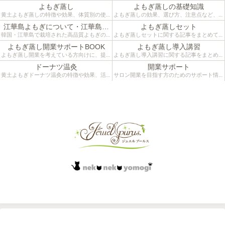
よもぎ蒸し
よもぎ蒸しの基礎知識
黄土よもぎ蒸しの特徴や効果、体質別の使い
よもぎ蒸しの効果、選び方、注意点など、は
方などをご紹介するカテゴリーです。
じめての方にも分かりやすく解説していま
江華島よもぎについて・江華島ツ
よもぎ蒸しセット
す。施術者目線のリアルな情報をお届けして
アー
韓国・江華島で栽培された高品質よもぎの魅
よもぎ蒸しセットに関する記事をまとめてい
います。
力と、よもぎ蒸しへの活用法をまとめたカテ
ます。江華島よもぎと黄土椅子を組み合わせ
よもぎ蒸し開業サポートBOOK
よもぎ蒸し導入講習
ゴリーです。
た本格仕様。自宅温活やサロン導入にも役立
よもぎ蒸し開業を考えている方向けに、提案
よもぎ蒸し導入講習に関する記事をまとめて
つ活用法をご紹介。
術・接客・カウンセリングなど実践的な知識
います。開業準備や施術導入を検討中の方に
ドーナツ温灸
開業サポート
をまとめたサポートBOOKのカテゴリーで
向けて、椅子や薬草の選び方、空間づくりや
黄土よもぎドーナツ温灸の特徴や効果、活用
サロン開業を目指す方のためのサポート情報
す。
接客の工夫、導入事例をご紹介します。
シーンなどをご紹介するカテゴリーです。
をまとめています。コンセプトづくり、メニ
サロン運営に役立つ、よもぎ蒸しの提案法とカウンセリング術を現場から発信
ュー設計、集客、物販導入まで、実際の現場
経験をもとに“失敗しない開業”に役立つ記事
をお届けします。