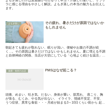
よもぎ蒸しの汗は皮脂腺から出るって本当？汗腺との違いと、サラサ
ラに感じる理由をやさしく解説。よもぎ蒸しの本当の魅力もお伝えし
ます。
その疲れ、暑さだけが原因ではないか
よもぎ蒸し
もしれません
朝起きても疲れが取れない、眠りが浅い、便秘やお腹の不調が続
く…。その原因は暑さだけではないかもしれません。夏に増える不調
と自律神経の関係、当店が大切にしている「心地よく続ける温活」に
ついてご紹介します。
PMSはなぜ起こる？
薬膳・食材のお話
頭痛、めまい、吐き気、だるい、身体が重い、肌荒れ、 肩こり、胸
が張る、むくみ、やる気が出ない、 イライラ、情緒不安定、不安、
うつ症状、異常な食欲・・・月経が始まる3～10日くらい前から 起こ
る様々な症状を月経前症候群（...