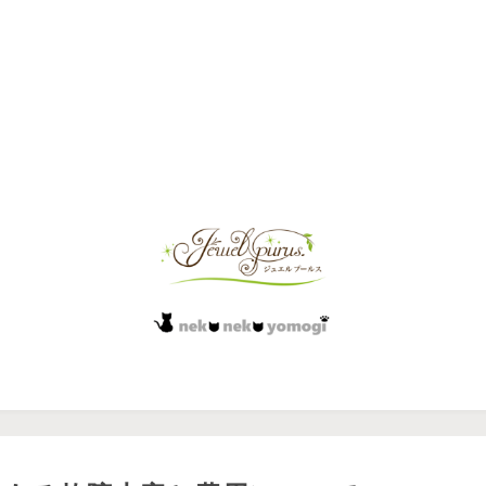
島よもぎについて・江
よもぎ蒸しセット
よもぎ蒸し開業サ
華島ツアー
BOOK
江華島で栽培された高品質よ
よもぎ蒸しセットに関する記事をま
よもぎ蒸し開業を考えてい
魅力と、よもぎ蒸しへの活用
とめています。江華島よもぎと黄土
に、提案術・接客・カウン
開業サポート
まとめたカテゴリーです。
椅子を組み合わせた本格仕様。自宅
など実践的な知識をまとめ
サロン開業を目指す方のためのサポ
温活やサロン導入にも役立つ活用法
トBOOKのカテゴリー
ート情報をまとめています。コンセ
をご紹介。
ロン運営に役立つ、よもぎ蒸しの提案法とカウンセリング術を現場から
プトづくり、メニュー設計、集客、
物販導入まで、実際の現場経験をも
とに“失敗しない開業”に役立つ記事
をお届けします。