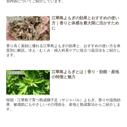
習内容についてご紹介しています。
江華島よもぎの効果とおすすめの使い
よもぎ蒸し
方｜香りと体感を最大限に活かすため
に
香り高く薬効に優れる江華島よもぎの効果と、おすすめの使い方を体
質別に解説。冷え・むくみ・婦人科系ケアに役立つ温活法をご紹介し
ます。
江華島よもぎとは｜香り・効能・産地
よもぎ蒸し
の特徴と魅力
韓国・江華島で育つ熟成獅子足（サジャバル）よもぎ。香りや温熱効
果、敏感肌にもやさしいその理由を、産地と熟成製法からご紹介しま
す。