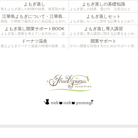
よもぎ蒸し
よもぎ蒸しの基礎知識
黄土よもぎ蒸しの特徴や効果、体質別の使い
よもぎ蒸しの効果、選び方、注意点など、は
方などをご紹介するカテゴリーです。
じめての方にも分かりやすく解説していま
江華島よもぎについて・江華島ツ
よもぎ蒸しセット
す。施術者目線のリアルな情報をお届けして
アー
韓国・江華島で栽培された高品質よもぎの魅
よもぎ蒸しセットに関する記事をまとめてい
います。
力と、よもぎ蒸しへの活用法をまとめたカテ
ます。江華島よもぎと黄土椅子を組み合わせ
よもぎ蒸し開業サポートBOOK
よもぎ蒸し導入講習
ゴリーです。
た本格仕様。自宅温活やサロン導入にも役立
よもぎ蒸し開業を考えている方向けに、提案
よもぎ蒸し導入講習に関する記事をまとめて
つ活用法をご紹介。
術・接客・カウンセリングなど実践的な知識
います。開業準備や施術導入を検討中の方に
ドーナツ温灸
開業サポート
をまとめたサポートBOOKのカテゴリーで
向けて、椅子や薬草の選び方、空間づくりや
黄土よもぎドーナツ温灸の特徴や効果、活用
サロン開業を目指す方のためのサポート情報
す。
接客の工夫、導入事例をご紹介します。
シーンなどをご紹介するカテゴリーです。
をまとめています。コンセプトづくり、メニ
サロン運営に役立つ、よもぎ蒸しの提案法とカウンセリング術を現場から発信
ュー設計、集客、物販導入まで、実際の現場
経験をもとに“失敗しない開業”に役立つ記事
をお届けします。